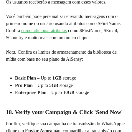
Os usuários receberão a mensagem com esses valores.
Você também pode personalizar enviando mensagens com o 
primeiro nome do usuário usando atributos como $FirstName. 
Confira 
como adicionar atributos
 como $FirstName, $Email, 
$Country e muito mais com um único clique.
Nota: 
Confira os limites de armazenamento da biblioteca de 
mídia com base no seu plano da AiSensy:
Basic Plan
 – Up to 
1GB
 storage
Pro Plan
 – Up to 
5GB
 storage
Enterprise Plan
 – Up to 
10GB
 storage
18. Verify your Campaign & Click 'Send Now'
Por fim, verifique sua campanha de transmissão do WhatsApp e 
clique em 
Enviar Agora
 para compartilhar a transmissão com 