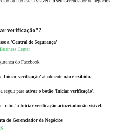
cido ou não esteja visível em seu Gerenciador de negócios 
ar verificação"?
sse a 'Central de Segurança'
egurança do Facebook.
o 
'Iniciar verificação'
 atualmente 
não é exibido
.
a seguir para 
ativar o botão 'Iniciar verificação'.
er o botão 
Iniciar verificação acinzetado/não visível
.
nta do Gerenciador de Negócios