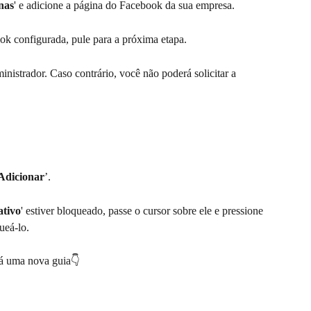
nas
' e adicione a página do Facebook da sua empresa.
k configurada, pule para a próxima etapa.
nistrador. Caso contrário, você não poderá solicitar a 
Adicionar
’.
ativo
' estiver bloqueado, passe o cursor sobre ele e pressione 
ueá-lo.
rá uma nova guia👇‍