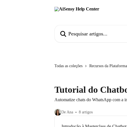
Passar para o conteúdo principal
Pesquisar artigos...
Todas as coleções
Recursos da Plataform
Tutorial do Chatb
Automatize chats do WhatsApp com a in
De Ana
8 artigos
Introdução à Masterclass de Chatbo